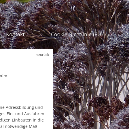
gen
Kontakt
Cookie-Richtlinie (EU)
zurück
rbüro
ene Adressbildung und
iges Ein- und Ausfahren
ndigen Einbauten in die
nal notwendige Maß