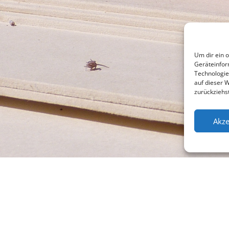
Um dir ein 
Geräteinfor
Technologie
auf dieser 
zurückziehs
Akze
l +49 (0)941 565745
Su