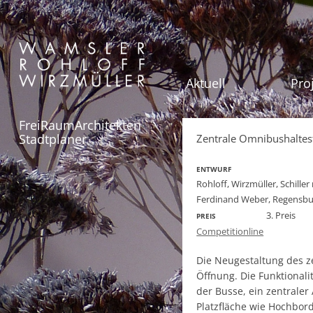
Aktuell
Pro
FreiRaumArchitekten
Stadtplaner
Zentrale Omnibushalte
ENTWURF
Rohloff, Wirzmüller, Schill
Ferdinand Weber, Regensbu
3. Preis
PREIS
Competitionline
Die Neugestaltung des z
Öffnung. Die Funktionali
der Busse, ein zentraler
Platzfläche wie Hochbo