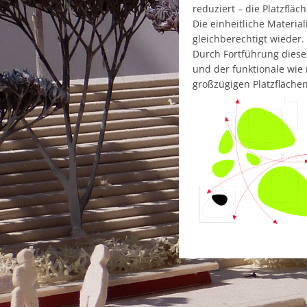
reduziert – die Platzfläch
Die einheitliche Materia
gleichberechtigt wieder.
Durch Fortführung diese
und der funktionale wie
großzügigen Platzfläche