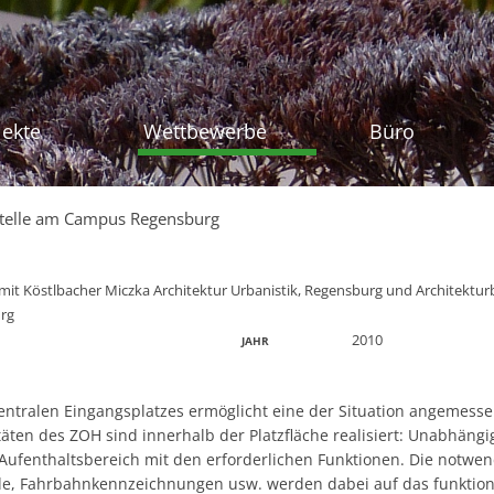
Zum Inhalt sprin
jekte
Wettbewerbe
Büro
stelle am Campus Regensburg
er mit Köstlbacher Miczka Architektur Urbanistik, Regensburg und Architektu
rg
2010
JAHR
entralen Eingangsplatzes ermöglicht eine der Situation angemess
täten des ZOH sind innerhalb der Platzfläche realisiert: Unabhäng
 Aufenthaltsbereich mit den erforderlichen Funktionen. Die notwe
rde, Fahrbahnkennzeichnungen usw. werden dabei auf das funktio