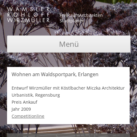
FreiRaumArchitekten
Stadtplaner
Menü
Zum Inhalt springen
Wohnen am Waldsportpark, Erlangen
Entwurf
Wirzmüller mit Köstlbacher Miczka Architektur
Urbanistik, Regensburg
Preis
Ankauf
Jahr
2009
Competitionline