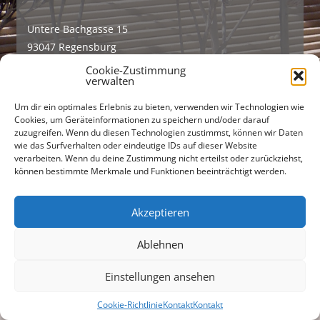
Untere Bachgasse 15
93047 Regensburg
Cookie-Zustimmung
Tel +49 (0)941 565745
verwalten
Fax +49 (0)941 56712301
Um dir ein optimales Erlebnis zu bieten, verwenden wir Technologien wie
Cookies, um Geräteinformationen zu speichern und/oder darauf
buero@freiraumarchitekten.com
zuzugreifen. Wenn du diesen Technologien zustimmst, können wir Daten
wie das Surfverhalten oder eindeutige IDs auf dieser Website
Suchen
verarbeiten. Wenn du deine Zustimmung nicht erteilst oder zurückziehst,
nach:
können bestimmte Merkmale und Funktionen beeinträchtigt werden.
Akzeptieren
Ablehnen
Einstellungen ansehen
Cookie-Richtlinie
Kontakt
Kontakt