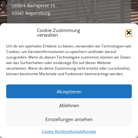
Untere Bachgasse 15
93047 Regensburg
Tel +49 (0)941 565745
Cookie-Zustimmung
Fax +49 (0)941 56712301
verwalten
buero@freiraumarchitekten.com
Um dir ein optimales Erlebnis zu bieten, verwenden wir Technologien wie
Cookies, um Geräteinformationen zu speichern und/oder darauf
zuzugreifen. Wenn du diesen Technologien zustimmst, können wir Daten
Suchen
wie das Surfverhalten oder eindeutige IDs auf dieser Website
nach:
verarbeiten. Wenn du deine Zustimmung nicht erteilst oder zurückziehst,
können bestimmte Merkmale und Funktionen beeinträchtigt werden.
Akzeptieren
Ablehnen
Einstellungen ansehen
Cookie-Richtlinie
Kontakt
Kontakt