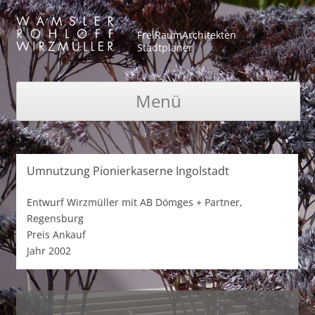
FreiRaumArchitekten
Stadtplaner
Menü
Zum Inhalt springen
Umnutzung Pionierkaserne Ingolstadt
Entwurf
Wirzmüller mit AB Dömges + Partner,
Regensburg
Preis
Ankauf
Jahr
2002