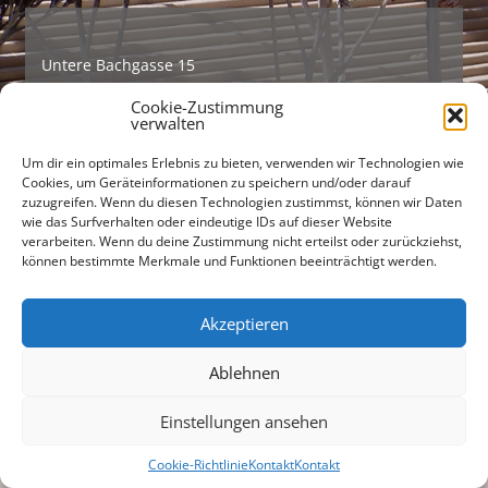
Untere Bachgasse 15
93047 Regensburg
Cookie-Zustimmung
verwalten
Tel +49 (0)941 565745
Fax +49 (0)941 56712301
Um dir ein optimales Erlebnis zu bieten, verwenden wir Technologien wie
Cookies, um Geräteinformationen zu speichern und/oder darauf
zuzugreifen. Wenn du diesen Technologien zustimmst, können wir Daten
buero@freiraumarchitekten.com
wie das Surfverhalten oder eindeutige IDs auf dieser Website
verarbeiten. Wenn du deine Zustimmung nicht erteilst oder zurückziehst,
Suchen
können bestimmte Merkmale und Funktionen beeinträchtigt werden.
nach:
Akzeptieren
Ablehnen
Einstellungen ansehen
Cookie-Richtlinie
Kontakt
Kontakt