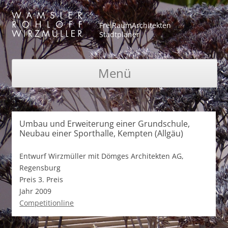
FreiRaumArchitekten
Stadtplaner
Menü
Zum Inhalt springen
Umbau und Erweiterung einer Grundschule,
Neubau einer Sporthalle, Kempten (Allgäu)
Entwurf
Wirzmüller mit Dömges Architekten AG,
Regensburg
Preis
3. Preis
Jahr
2009
Competitionline