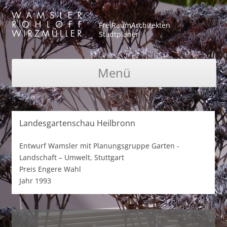
FreiRaumArchitekten
Stadtplaner
Menü
Zum Inhalt springen
Landesgartenschau Heilbronn
Entwurf
Wamsler mit Planungsgruppe Garten -
Landschaft – Umwelt, Stuttgart
Preis
Engere Wahl
Jahr
1993