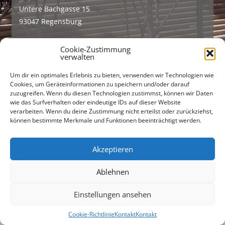
Untere Bachgasse 15
93047 Regensburg
Tel +49 (0)941 565745
Cookie-Zustimmung
Fax +49 (0)941 56712301
verwalten
buero@freiraumarchitekten.com
Um dir ein optimales Erlebnis zu bieten, verwenden wir Technologien wie
Cookies, um Geräteinformationen zu speichern und/oder darauf
zuzugreifen. Wenn du diesen Technologien zustimmst, können wir Daten
Suchen
wie das Surfverhalten oder eindeutige IDs auf dieser Website
nach:
verarbeiten. Wenn du deine Zustimmung nicht erteilst oder zurückziehst,
können bestimmte Merkmale und Funktionen beeinträchtigt werden.
Akzeptieren
Ablehnen
Einstellungen ansehen
Cookie-Richtlinie
Kontakt
Kontakt