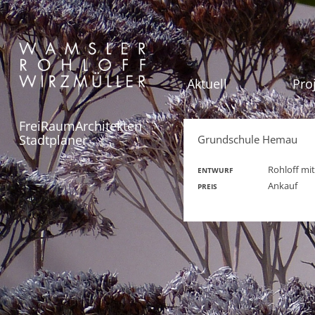
Aktuell
Pro
FreiRaumArchitekten
Stadtplaner
Grundschule Hemau
Rohloff mit
ENTWURF
Ankauf
PREIS