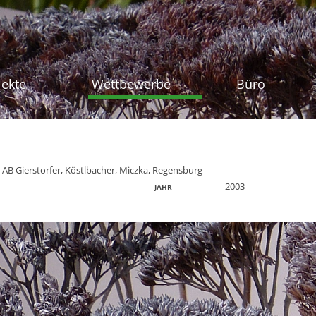
Zum Inhalt sprin
jekte
Wettbewerbe
Büro
 AB Gierstorfer, Köstlbacher, Miczka, Regensburg
2003
JAHR