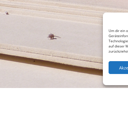
Um dir ein 
Geräteinfor
Technologie
auf dieser 
zurückziehs
Akze
l +49 (0)941 565745
Su