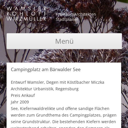
FreiRaumArchitekten
Stadtplaner
Menü
Zum Inhalt springen
Campingplatz am Bärwalder See
Entwurf
Wamsler, Degen mit Köstlbacher Miczka
Architektur Urbanistik, Regensburg
Preis
Ankauf
Jahr
2009
See, Kiefernwaldrelikte und offene sandige Flächen
werden zum Grundthema des Campingplatzes, prägen
seine Grundstruktur. Die bestehenden Kiefern werden