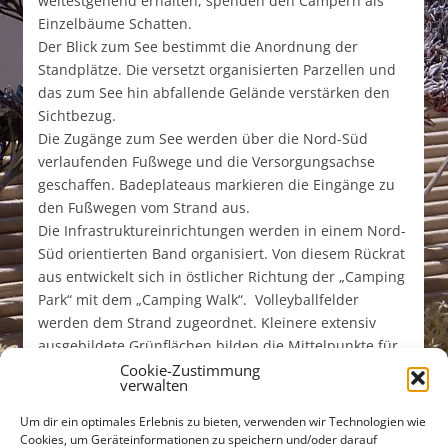
weitestgehend erhalten, spenden den Campern als
Einzelbäume Schatten.
Der Blick zum See bestimmt die Anordnung der
Standplätze. Die versetzt organisierten Parzellen und
das zum See hin abfallende Gelände verstärken den
Sichtbezug.
Die Zugänge zum See werden über die Nord-Süd
verlaufenden Fußwege und die Versorgungsachse
geschaffen. Badeplateaus markieren die Eingänge zu
den Fußwegen vom Strand aus.
Die Infrastruktureinrichtungen werden in einem Nord-
Süd orientierten Band organisiert. Von diesem Rückrat
aus entwickelt sich in östlicher Richtung der „Camping
Park“ mit dem „Camping Walk“. Volleyballfelder
werden dem Strand zugeordnet. Kleinere extensiv
ausgebildete Grünflächen bilden die Mittelpunkte für
die angehängten Campingplatzgruppen.
Cookie-Zustimmung
verwalten
Um dir ein optimales Erlebnis zu bieten, verwenden wir Technologien wie
Cookies, um Geräteinformationen zu speichern und/oder darauf