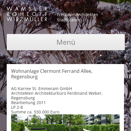
FreiRaumArchitekten
Stadtplaner
Menü
Zum Inhalt springen
Wohnanlage Clermont Ferrand Allee,
Regensburg
AG
Karree St. Emmeram GmbH
Architekten
Architekturbüro Ferdinand Weber,
Regensburg
Bearbeitung
2011
LP
2-8
Summe
ca. 930.000 Euro