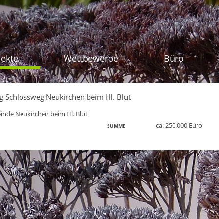
Zum Inhalt sprin
jekte
Wettbewerbe
Büro
g Schlossweg Neukirchen beim Hl. Blut
nde Neukirchen beim Hl. Blut
ca. 250.000 Euro
SUMME