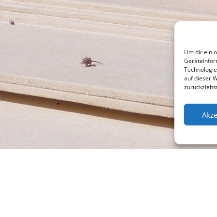
Um dir ein 
Geräteinfor
Technologie
auf dieser 
zurückziehs
Akze
l +49 (0)941 565745
Su