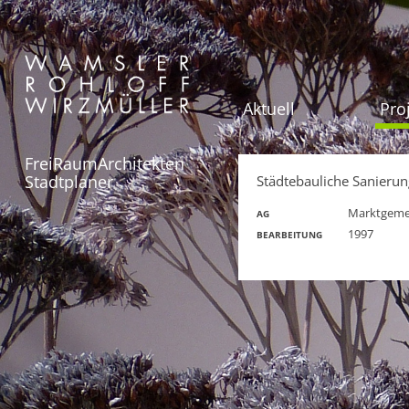
Aktuell
Pro
FreiRaumArchitekten
Stadtplaner
Städtebauliche Sanierun
Marktgemei
AG
1997
BEARBEITUNG