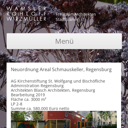
FreiRaumArchitekten
Stadtplaner
Menü
Zum Inhalt springen
Neuordnung Areal Schmauskeller, Regensburg
AG
Kirchenstiftung St. Wolfgang und Bischöfliche
Administration Regensburg
Architekten
Blasch Architekten, Regensburg
Bearbeitung
2019
Fläche
ca. 3000 m²
LP
2-8
Summe
ca. 580.000 Euro netto