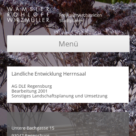
FreiRaumArchitekten
Stadtplaner
Menü
Zum Inhalt springen
Ländliche Entwicklung Herrnsaal
AG
DLE Regensburg
Bearbeitung
2001
Sonstiges
Landschaftsplanung und Umsetzung
Untere Bachgasse 15
93047 Regensburg