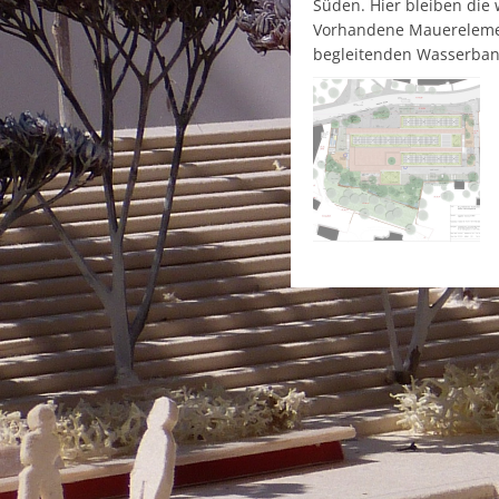
Süden. Hier bleiben die
Vorhandene Mauerelemen
begleitenden Wasserban