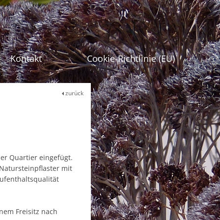
gen
Kontakt
Cookie-Richtlinie (EU)
zurück
er Quartier eingefügt.
atursteinpflaster mit
ufenthaltsqualität
nem Freisitz nach