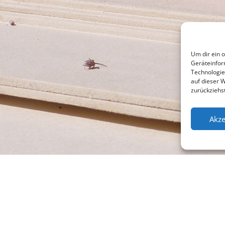
Um dir ein 
Geräteinfor
Technologie
auf dieser 
zurückziehs
Akze
l +49 (0)941 565745
Su