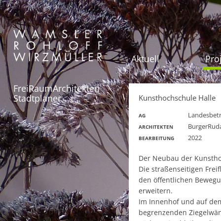
Aktuell
Pro
FreiRaumArchitekten
Stadtplaner
Kunsthochschule Halle
Landesbetr
AG
BurgerRuda
ARCHITEKTEN
2022
BEARBEITUNG
Der Neubau der Kunsthoc
Die straßenseitigen Fre
den öffentlichen Bewegu
erweitern.
Im Innenhof und auf dem
begrenzenden Ziegelwänd