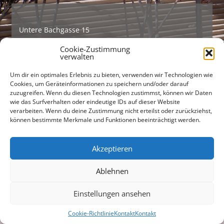
Untere Bachgasse 15
93047 Regensburg
Cookie-Zustimmung
verwalten
Tel +49 (0)941 565745
Fax +49 (0)941 56712301
Um dir ein optimales Erlebnis zu bieten, verwenden wir Technologien wie
Cookies, um Geräteinformationen zu speichern und/oder darauf
zuzugreifen. Wenn du diesen Technologien zustimmst, können wir Daten
buero@freiraumarchitekten.com
wie das Surfverhalten oder eindeutige IDs auf dieser Website
verarbeiten. Wenn du deine Zustimmung nicht erteilst oder zurückziehst,
Suchen
können bestimmte Merkmale und Funktionen beeinträchtigt werden.
nach:
Akzeptieren
Ablehnen
Einstellungen ansehen
Cookie-Richtlinie
Kontakt
Kontakt