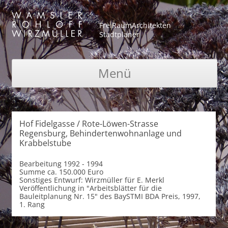
FreiRaumArchitekten
Stadtplaner
Menü
Zum Inhalt springen
Hof Fidelgasse / Rote-Löwen-Strasse
Regensburg, Behindertenwohnanlage und
Krabbelstube
Bearbeitung
1992 - 1994
Summe
ca. 150.000 Euro
Sonstiges
Entwurf: Wirzmüller für E. Merkl
Veröffentlichung in "Arbeitsblätter für die
Bauleitplanung Nr. 15" des BaySTMI BDA Preis, 1997,
1. Rang