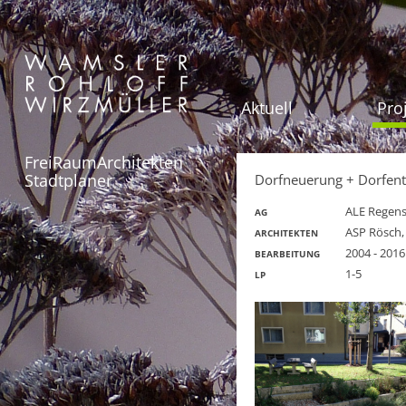
Aktuell
Pro
FreiRaumArchitekten
Stadtplaner
Dorfneuerung + Dorfent
ALE Regen
AG
ASP Rösch,
ARCHITEKTEN
2004 - 2016
BEARBEITUNG
1-5
LP