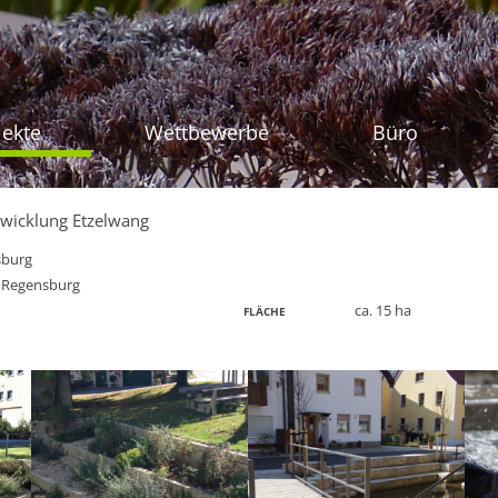
Zum Inhalt sprin
jekte
Wettbewerbe
Büro
wicklung Etzelwang
sburg
 Regensburg
ca. 15 ha
FLÄCHE