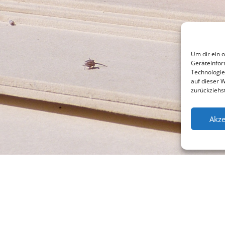
Um dir ein 
Geräteinfor
Technologie
auf dieser 
zurückziehs
Akze
l +49 (0)941 565745
Su