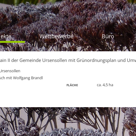
Zum Inhalt sprin
jekte
Wettbewerbe
Büro
in II der Gemeinde Ursensollen mit Grünordnungsplan und Umw
Ursensollen
ch mit Wolfgang Brandl
ca. 4,5 ha
FLÄCHE