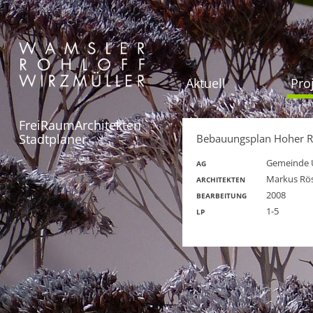
Aktuell
Pro
FreiRaumArchitekten
Stadtplaner
Bebauungsplan Hoher Ra
Gemeinde 
AG
Markus Rös
ARCHITEKTEN
2008
BEARBEITUNG
1-5
LP