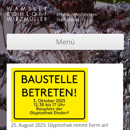
FreiRaumArchitekten
Stadtplaner
Menü
Zum Inhalt springen
25. August 2025: Glyptothek nimmt Form an!