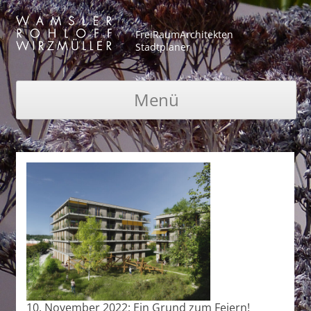
FreiRaumArchitekten
Stadtplaner
Menü
Zum Inhalt springen
10. November 2022: Ein Grund zum Feiern!