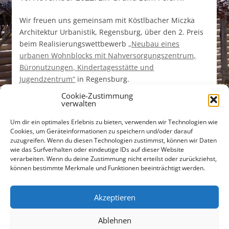
Wir freuen uns gemeinsam mit Köstlbacher Miczka
Architektur Urbanistik, Regensburg, über den 2. Preis
beim Realisierungswettbewerb
„Neubau eines
urbanen Wohnblocks mit Nahversorgungszentrum,
Büronutzungen, Kindertagesstätte und
Jugendzentrum“
in Regensburg.
Cookie-Zustimmung
verwalten
Um dir ein optimales Erlebnis zu bieten, verwenden wir Technologien wie
Cookies, um Geräteinformationen zu speichern und/oder darauf
zuzugreifen. Wenn du diesen Technologien zustimmst, können wir Daten
wie das Surfverhalten oder eindeutige IDs auf dieser Website
verarbeiten. Wenn du deine Zustimmung nicht erteilst oder zurückziehst,
Untere Bachgasse 15
können bestimmte Merkmale und Funktionen beeinträchtigt werden.
93047 Regensburg
Tel +49 (0)941 565745
Akzeptieren
Fax +49 (0)941 56712301
Ablehnen
buero@freiraumarchitekten.com