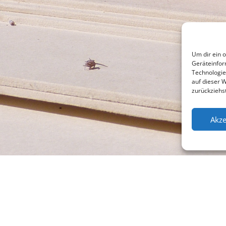
Um dir ein 
Geräteinfor
Technologie
auf dieser 
zurückziehs
Akze
l +49 (0)941 565745
Su