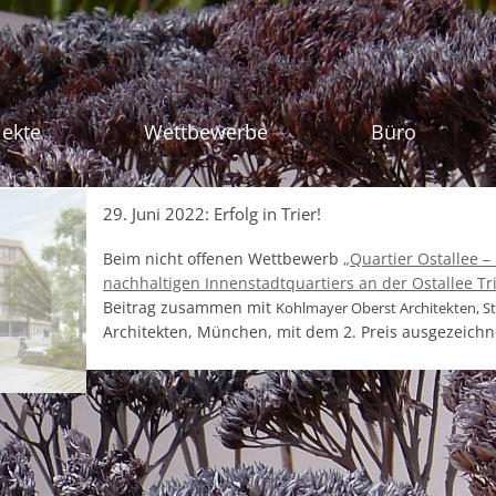
Zum Inhalt sprin
jekte
Wettbewerbe
Büro
29. Juni 2022: Erfolg in Trier!
Beim nicht offenen Wettbewerb
„Quartier Ostallee –
nachhaltigen Innenstadtquartiers an der Ostallee Tr
Beitrag zusammen mit
Kohlmayer Oberst Architekten, St
Architekten, München, mit dem 2. Preis ausgezeichn