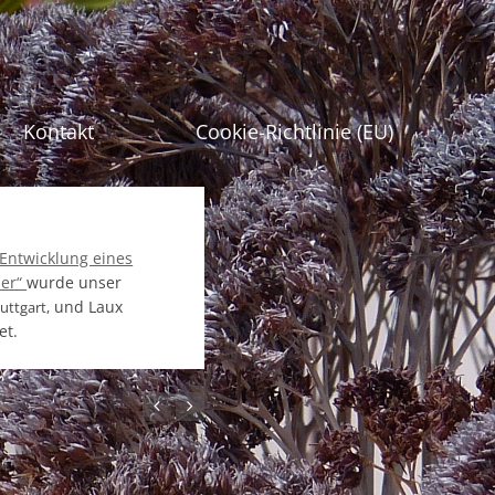
gen
Kontakt
Cookie-Richtlinie (EU)
 Entwicklung eines
ier“
wurde unser
und Laux
uttgart,
et.