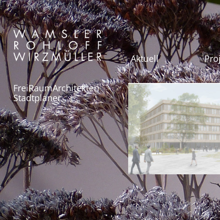
Aktuell
Pro
FreiRaumArchitekten
Stadtplaner