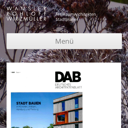
FreiRaumArchitekten
Stadtplaner
Menü
Zum Inhalt springen