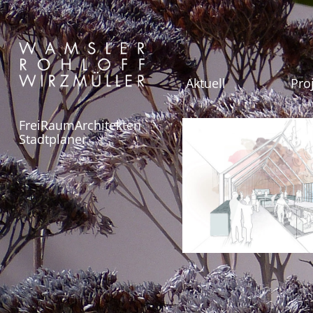
Aktuell
Pro
FreiRaumArchitekten
Stadtplaner