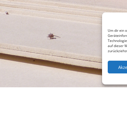
Um dir ein 
Geräteinfor
Technologie
auf dieser 
zurückziehs
Akze
l +49 (0)941 565745
Su