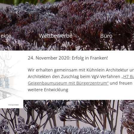
Zum Inhalt sprin
jekte
Wettbewerbe
Büro
24. November 2020: Erfolg in Franken!
Wir erhalten gemeinsam mit Kühnlein Architektur 
Architekten den Zuschlag beim VgV-Verfahren
„H7 B
Geigenbaumuseum mit Bürgerzentrum“
und freuen 
weitere Entwicklung