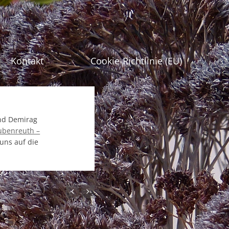
gen
Kontakt
Cookie-Richtlinie (EU)
und Demirag
ubenreuth –
uns auf die