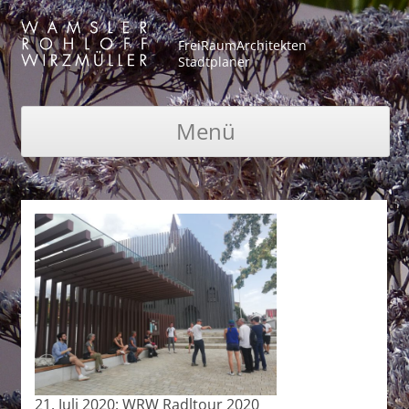
FreiRaumArchitekten
Stadtplaner
Menü
Zum Inhalt springen
21. Juli 2020: WRW Radltour 2020