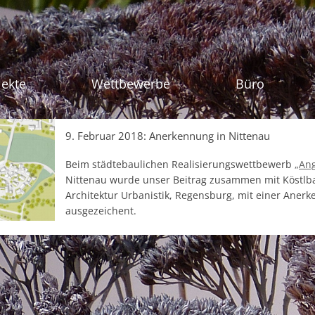
Zum Inhalt sprin
jekte
Wettbewerbe
Büro
9. Februar 2018: Anerkennung in Nittenau
Beim städtebaulichen Realisierungswettbewerb
„Ang
Nittenau wurde unser Beitrag zusammen mit Köstlb
Architektur Urbanistik, Regensburg, mit einer Aner
ausgezeichent.