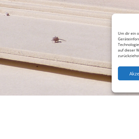
Um dir ein 
Geräteinfor
Technologie
auf dieser 
zurückziehs
Akze
l +49 (0)941 565745
Su