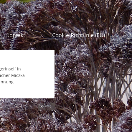
gen
Kontakt
Cookie-Richtlinie (EU)
erinsel“
in
acher Miczka
kennung