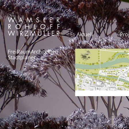
Aktuell
Pro
FreiRaumArchitekten
Stadtplaner