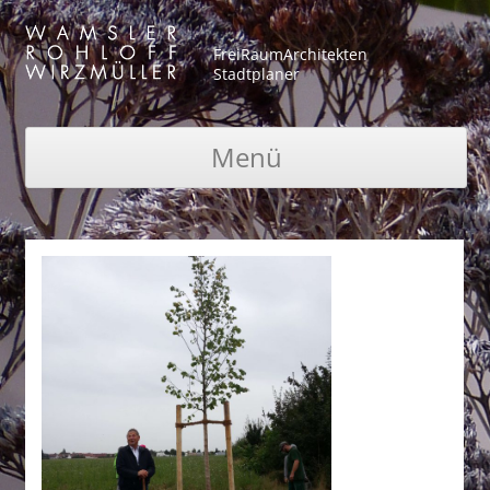
FreiRaumArchitekten
Stadtplaner
Menü
Zum Inhalt springen