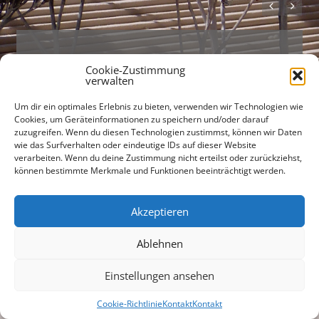
Untere Bachgasse 15
Cookie-Zustimmung
verwalten
93047 Regensburg
Um dir ein optimales Erlebnis zu bieten, verwenden wir Technologien wie
Tel +49 (0)941 565745
Cookies, um Geräteinformationen zu speichern und/oder darauf
Fax +49 (0)941 56712301
zuzugreifen. Wenn du diesen Technologien zustimmst, können wir Daten
wie das Surfverhalten oder eindeutige IDs auf dieser Website
verarbeiten. Wenn du deine Zustimmung nicht erteilst oder zurückziehst,
buero@freiraumarchitekten.com
können bestimmte Merkmale und Funktionen beeinträchtigt werden.
Suchen
nach:
Akzeptieren
Ablehnen
Einstellungen ansehen
Cookie-Richtlinie
Kontakt
Kontakt